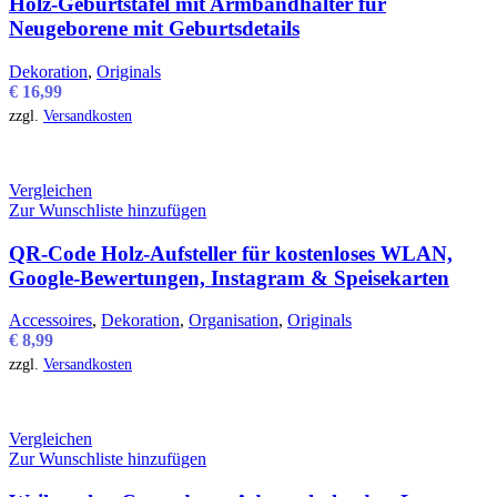
Holz-Geburtstafel mit Armbandhalter für
Neugeborene mit Geburtsdetails
Dekoration
,
Originals
€
16,99
zzgl.
Versandkosten
Vergleichen
Zur Wunschliste hinzufügen
QR-Code Holz-Aufsteller für kostenloses WLAN,
Google-Bewertungen, Instagram & Speisekarten
Accessoires
,
Dekoration
,
Organisation
,
Originals
€
8,99
zzgl.
Versandkosten
Vergleichen
Zur Wunschliste hinzufügen