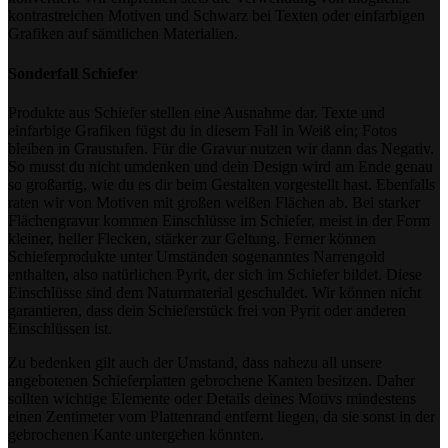
kontrastreichen Motiven und Schwarz bei Texten oder einfarbigen
Grafiken auf sämtlichen Materialien.
Sonderfall Schiefer
Produkte aus Schiefer stellen eine Ausnahme dar. Texte und
einfarbige Grafiken fügst du in diesem Fall in Weiß ein; Fotos
bleiben in Graustufen. Für die Gravur nutzen wir dann das Negativ.
So musst du nicht umdenken und dein Design wird am Ende genau
so großartig, wie du es dir beim Gestalten vorgestellt hast. Ebenfalls
raten wir von Motiven mit großen weißen Flächen ab. Bei starker
Flächengravur kommen Einschlüsse im Schiefer, meist in der Form
kleiner, heller Flecken, stärker zur Geltung. Ferner können
Schieferprodukte unter Umständen sogenanntes Narrengold
enthalten, also natürlichen Pyrit, der sich im Schiefer bildet. Diese
Einschlüsse sind dem Naturmaterial geschuldet. Wir können nicht
garantieren, dass dein Schieferstück frei von Pyrit oder anderen
Einschlüssen ist.
Zu bedenken gilt auch der Umstand, dass nahezu all unsere
angebotenen Schieferplatten gebrochene Kanten besitzen. Daher
sollten wichtige Elemente oder Details deines Motivs mindestens
einen Zentimeter vom Plattenrand entfernt liegen, da sie sonst in der
gebrochenen Kante untergehen könnten.