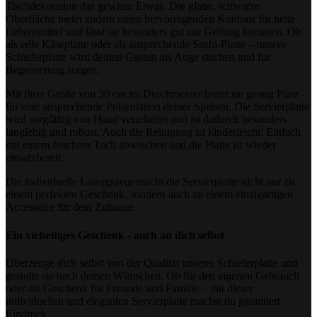
Tischdekoration das gewisse Etwas. Die glatte, schwarze
Oberfläche bietet zudem einen hervorragenden Kontrast für helle
Lebensmittel und lässt sie besonders gut zur Geltung kommen. Ob
als edle Käseplatte oder als ansprechende Sushi-Platte – unsere
Schieferplatte wird deinen Gästen ins Auge stechen und für
Begeisterung sorgen.
Mit ihrer Größe von 30 cm im Durchmesser bietet sie genug Platz
für eine ansprechende Präsentation deiner Speisen. Die Servierplatte
wird sorgfältig von Hand verarbeitet und ist dadurch besonders
langlebig und robust. Auch die Reinigung ist kinderleicht: Einfach
mit einem feuchten Tuch abwischen und die Platte ist wieder
einsatzbereit.
Die individuelle Lasergravur macht die Servierplatte nicht nur zu
einem perfekten Geschenk, sondern auch zu einem einzigartigen
Accessoire für dein Zuhause.
Ein vielseitiges Geschenk - auch an dich selbst
Überzeuge dich selbst von der Qualität unserer Schieferplatte und
gestalte sie nach deinen Wünschen. Ob für den eigenen Gebrauch
oder als Geschenk für Freunde und Familie – mit dieser
individuellen und eleganten Servierplatte machst du garantiert
Eindruck.