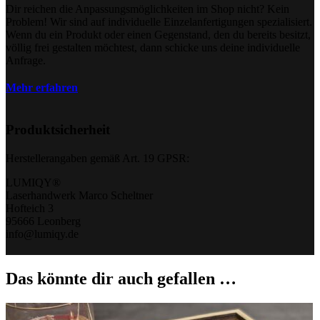
Dir reichen die Anpassungsmöglichkeiten im Shop nicht? Kein
Problem! Wir sind auf individuelle Einzelanfertigungen spezialisiert.
Wenn du ein Produkt oder einen Gegenstand, den du bereits besitzt,
völlig frei gestalten möchtest, dann schicke uns deine individuelle
Anfrage.
Mehr erfahren
Produktsicherheit
Herstellerangaben gemäß Art. 19 GPSR:
LUMIQY®
Laserhandwerk Marco Scheltner
Hofteich 3
95666 Leonberg
info@lumiqy.de
Das könnte dir auch gefallen …