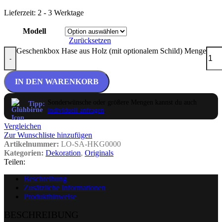
Lieferzeit:
2 - 3 Werktage
Modell
Zurücksetzen
Geschenkbox Hase aus Holz (mit optionalem Schild) Menge
-
IN DEN WARENKORB
Sonderwünsche oder größere Mengen kannst du auch
Tipp:
individuell anfragen
.
Vergleichen
Zur Wunschliste hinzufügen
Artikelnummer:
LO-SA-HKG0000
Kategorien:
Dekoration
,
Originals
Teilen:
Beschreibung
Zusätzliche Informationen
Produkthinweise
BESCHREIBUNG