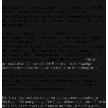
Suchst du nach einem einzigartigen und besonderen Geschenk für
Ostern? Dann haben wir die perfekte Idee für dich - eine
Geschenkbox aus Holz in der Form eines Osterhasen! Die Box ist
nicht nur ein tolles Geschenk, sondern auch eine schöne Dekoration
für dein Zuhause.
Unsere Geschenkbox aus Holz ist handgefertigt und aus
hochwertigem Furnierholz hergestellt - leicht, robust, nachhaltig!
Jede Box wird mit viel Liebe zum Detail produziert und kann,
sofern du dich für das optionale Schild entscheidest, per Lasergravur
mit einem individuellen Wunschtext personalisiert werden. Ob du
den Namen deines Lieblingsmenschen oder eine besondere
Botschaft gravieren lassen möchtest - alles ist möglich.
Mit der
personalisierten Gravur wird die Box zu einem einzigartigen und
unvergesslichen Geschenk, das noch lange in Erinnerung bleibt.
Die Box bietet ausreichend Platz für kleine Geschenke wie
Schokolade, Ostereier oder andere Überraschungen. Durch die
besondere Form des Osterhasen-Kopfes wird das Geschenk zu
etwas ganz Besonderem für Groß und Klein.
Der Hase wird per Laserschnitt aus Furnierpappelholz mit einer
Stärke von 3,0 mm gefertigt. Die Geschenkbox misst dabei 27 cm in
der Höhe, 23 cm in der Breite und besitzt eine Tiefe von 4,4 cm.