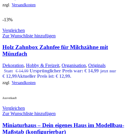
zzgl.
Versandkosten
-13%
Vergleichen
Zur Wunschliste hinzufügen
Holz Zahnbox Zahnfee für Milchzähne mit
Münzfach
Dekoration
,
Hobby & Freizeit
,
Organisation
,
Originals
Ursprünglicher Preis war: € 14,99
Statt
€
14,99
jetzt nur
€
12,99
Aktueller Preis ist: € 12,99.
zzgl.
Versandkosten
Ausverkauft
Vergleichen
Zur Wunschliste hinzufügen
Miniaturhaus – Dein eigenes Haus im Modellbau-
Maßstab (konfigurierbar)