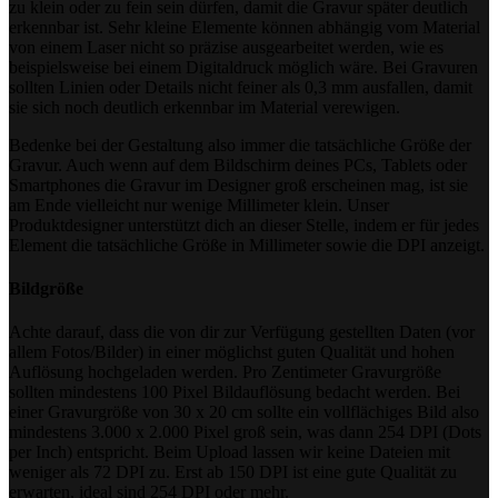
zu klein oder zu fein sein dürfen, damit die Gravur später deutlich
erkennbar ist. Sehr kleine Elemente können abhängig vom Material
von einem Laser nicht so präzise ausgearbeitet werden, wie es
beispielsweise bei einem Digitaldruck möglich wäre. Bei Gravuren
sollten Linien oder Details nicht feiner als 0,3 mm ausfallen, damit
sie sich noch deutlich erkennbar im Material verewigen.
Bedenke bei der Gestaltung also immer die tatsächliche Größe der
Gravur. Auch wenn auf dem Bildschirm deines PCs, Tablets oder
Smartphones die Gravur im Designer groß erscheinen mag, ist sie
am Ende vielleicht nur wenige Millimeter klein. Unser
Produktdesigner unterstützt dich an dieser Stelle, indem er für jedes
Element die tatsächliche Größe in Millimeter sowie die DPI anzeigt.
Bildgröße
Achte darauf, dass die von dir zur Verfügung gestellten Daten (vor
allem Fotos/Bilder) in einer möglichst guten Qualität und hohen
Auflösung hochgeladen werden. Pro Zentimeter Gravurgröße
sollten mindestens 100 Pixel Bildauflösung bedacht werden. Bei
einer Gravurgröße von 30 x 20 cm sollte ein vollflächiges Bild also
mindestens 3.000 x 2.000 Pixel groß sein, was dann 254 DPI (Dots
per Inch) entspricht. Beim Upload lassen wir keine Dateien mit
weniger als 72 DPI zu. Erst ab 150 DPI ist eine gute Qualität zu
erwarten, ideal sind 254 DPI oder mehr.