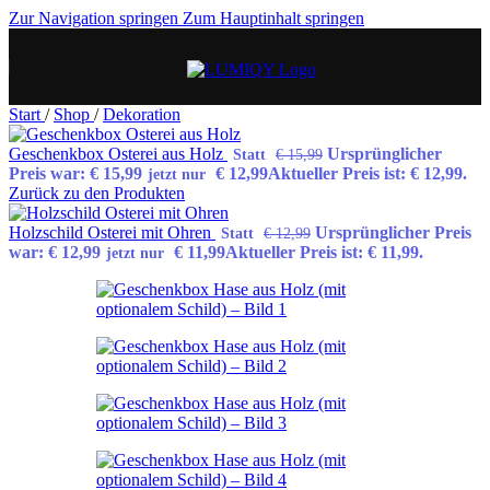
Zur Navigation springen
Zum Hauptinhalt springen
Start
/
Shop
/
Dekoration
Geschenkbox Osterei aus Holz
Ursprünglicher
Statt
€
15,99
Preis war: € 15,99
€
12,99
Aktueller Preis ist: € 12,99.
jetzt nur
Zurück zu den Produkten
Holzschild Osterei mit Ohren
Ursprünglicher Preis
Statt
€
12,99
war: € 12,99
€
11,99
Aktueller Preis ist: € 11,99.
jetzt nur