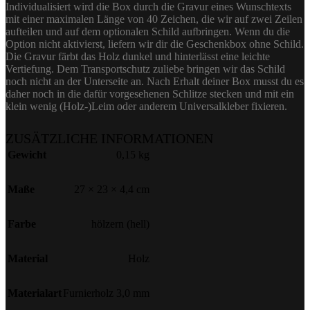
Individualisiert wird die Box durch die Gravur eines Wunschtexts
mit einer maximalen Länge von 40 Zeichen, die wir auf zwei Zeilen
aufteilen und auf dem optionalen Schild aufbringen. Wenn du die
Option nicht aktivierst, liefern wir dir die Geschenkbox ohne Schild.
Die Gravur färbt das Holz dunkel und hinterlässt eine leichte
Vertiefung. Dem Transportschutz zuliebe bringen wir das Schild
noch nicht an der Unterseite an. Nach Erhalt deiner Box musst du es
daher noch in die dafür vorgesehenen Schlitze stecken und mit ein
klein wenig (Holz-)Leim oder anderem Universalkleber fixieren.
ZUSÄTZLICHE INFORMATIONEN
Gewicht
0,15 kg
Maße
27 × 23 × 4,4 cm
Farbe
hölzern (hell)
Material
Holz
Materialart
Furnierholz 3,0 mm