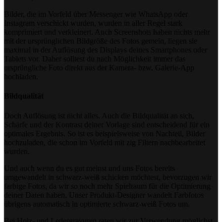
Bilder, die im Vorfeld über Messenger wie WhatsApp oder
Instagram verschickt wurden, wurden in aller Regel stark
komprimiert und verkleinert. Auch Screenshots haben nichts mehr
mit der ursprünglichen Bildgröße des Fotos gemein, liegen sie
maximal in der Auflösung des Displays deines Smartphones oder
Tablets vor. Daher solltest du nach Möglichkeit immer das
ursprüngliche Foto direkt aus der Kamera- bzw. Galerie-App
hochladen.
Bildqualität
Doch Auflösung ist nicht alles. Auch die Bildqualität an sich,
Schärfe und der Kontrast deiner Vorlage sind entscheidend für ein
optimales Ergebnis. So ist es beispielsweise von Nachteil, Bilder
hochzuladen, die schon im Vorfeld mit zig Filtern nachbearbeitet
wurden.
Und auch wenn du es gut meinst und uns Fotos bereits
umgewandelt in schwarz-weiß schicken möchtest, bevorzugen wir
farbige Fotos, da wir so noch mehr Spielraum für die Optimierung
deiner Daten haben. Unser Produkt-Designer wandelt Farbfotos
übrigens automatisch in optimierte schwarz-weiß Fotos um.
Bei Holz- und Ledergravuren raten wir zur Verwendung möglichst