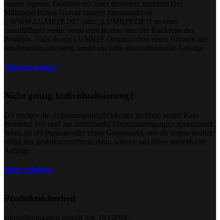
unsere eigenen Produkte mit einer dezenten, maximal drei
Millimeter hohen Gravur unserer Internetadresse
(„WWW.LUMIQY.DE“ oder „LUMIQY.DE“) an einer
unauffälligen Stelle; meist dem Boden oder der Rückseite des
Produkts. Falls du ein LUMIQY Original ohne einen Hinweis auf
uns bestellen möchtest, sende uns bitte eine individuelle Anfrage.
Anfrage senden
Nicht genug Individualisierung?
Dir reichen die Anpassungsmöglichkeiten im Shop nicht? Kein
Problem! Wir sind auf individuelle Einzelanfertigungen spezialisiert.
Wenn du ein Produkt oder einen Gegenstand, den du bereits besitzt,
völlig frei gestalten möchtest, dann schicke uns deine individuelle
Anfrage.
Mehr erfahren
Produktsicherheit
Herstellerangaben gemäß Art. 19 GPSR: