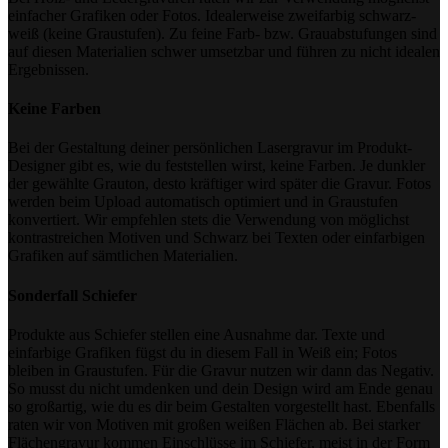
einfacher Grafiken oder Fotos. Idealerweise zweifarbig schwarz-
weiß (keine Graustufen). Zu feine Farb- bzw. Grauabstufungen sind
auf diesen Materialien schwer umsetzbar und führen zu nicht idealen
Ergebnissen.
Keine Farben
Bei der Gestaltung deiner persönlichen Lasergravur im Produkt-
Designer gibt es, wie du feststellen wirst, keine Farben. Je dunkler
der gewählte Grauton, desto kräftiger wird später die Gravur. Fotos
werden beim Upload automatisch optimiert und in Graustufen
konvertiert. Wir empfehlen stets die Verwendung von möglichst
kontrastreichen Motiven und Schwarz bei Texten oder einfarbigen
Grafiken auf sämtlichen Materialien.
Sonderfall Schiefer
Produkte aus Schiefer stellen eine Ausnahme dar. Texte und
einfarbige Grafiken fügst du in diesem Fall in Weiß ein; Fotos
bleiben in Graustufen. Für die Gravur nutzen wir dann das Negativ.
So musst du nicht umdenken und dein Design wird am Ende genau
so großartig, wie du es dir beim Gestalten vorgestellt hast. Ebenfalls
raten wir von Motiven mit großen weißen Flächen ab. Bei starker
Flächengravur kommen Einschlüsse im Schiefer, meist in der Form