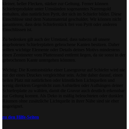
kleiner, heller Flecken, stärker zur Geltung. Ferner können
Schieferprodukte unter Umständen sogenanntes Narrengold
enthalten, also natürlichen Pyrit, der sich im Schiefer bildet. Diese
Einschlüsse sind dem Naturmaterial geschuldet. Wir können nicht
garantieren, dass dein Schieferstück frei von Pyrit oder anderen
Einschlüssen ist.
Zu bedenken gilt auch der Umstand, dass nahezu all unsere
angebotenen Schieferplatten gebrochene Kanten besitzen. Daher
sollten wichtige Elemente oder Details deines Motivs mindestens
einen Zentimeter vom Plattenrand entfernt liegen, da sie sonst in der
gebrochenen Kante untergehen könnten.
Wichtig: Die Kontraststärke einer Lasergravur auf Schiefer wird nie
mit der eines Druckes vergleichbar sein. Achte daher darauf, einen
hellen Platz mit natürlichen oder künstlichen Lichtquellen und
wenig direktem Gegenlicht zum Aufstellen oder Aufhängen deiner
Schieferplatte zu wählen, damit die Gravur auch deutlich erkennbar
zur Geltung kommt. Als Deko in mäßig beleuchteten oder dunklen
Räumen ohne zusätzliche Lichtquelle in ihrer Nähe sind sie eher
ungeeignet.
zu den Hilfe-Seiten