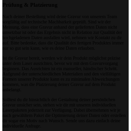
Prüfung & Platzierung
Nach deiner Bestellung wird deine Gravur von unserem Team
sorgfältig auf technische Machbarkeit geprüft. Sind wir der
Meinung, dass eine Gravur anhand der gelieferten Daten nicht
umsetzbar ist oder das Ergebnis nicht in Relation zur Qualität der
hochgeladenen Daten ausfallen wird, nehmen wir Kontakt zu dir
auf. Bitte bedenke, dass die Qualität des fertigen Produktes immer
nur so gut sein kann, wie es deine Daten erlauben.
Ist die Gravur bereit, werden wir dein Produkt möglichst präzise
unter dem Laser ausrichten, bevor wir mit dem Gravurvorgang
beginnen. Das Ausrichten ist ein manueller, händischer Schritt.
Aufgrund der unterschiedlichen Materialien und den vielfältigen
Formen unserer Produkte kann es zu minimalen Abweichungen
kommen, was die Platzierung deiner Gravur auf dem Produkt
anbelangt.
Solltest du dir hinsichtlich der Gestaltung deiner persönlichen
Gravur unsicher sein, stehen wir dir mit unseren individuellen
Laserpaketen jederzeit zur Verfügung. Dabei übernehmen wir je
nach gewähltem Paket die Optimierung deiner Daten oder erstellen
dir sogar ein Motiv nach Wunsch. Sende uns dazu einfach deine
individuelle Anfrage.