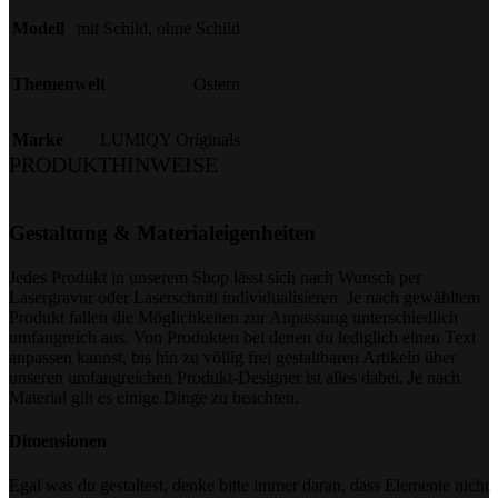
Modell
mit Schild
,
ohne Schild
Themenwelt
Ostern
Marke
LUMIQY Originals
PRODUKTHINWEISE
Gestaltung & Materialeigenheiten
Jedes Produkt in unserem Shop lässt sich nach Wunsch per
Lasergravur oder Laserschnitt individualisieren. Je nach gewähltem
Produkt fallen die Möglichkeiten zur Anpassung unterschiedlich
umfangreich aus. Von Produkten bei denen du lediglich einen Text
anpassen kannst, bis hin zu völlig frei gestaltbaren Artikeln über
unseren umfangreichen Produkt-Designer ist alles dabei. Je nach
Material gilt es einige Dinge zu beachten.
Dimensionen
Egal was du gestaltest, denke bitte immer daran, dass Elemente nicht