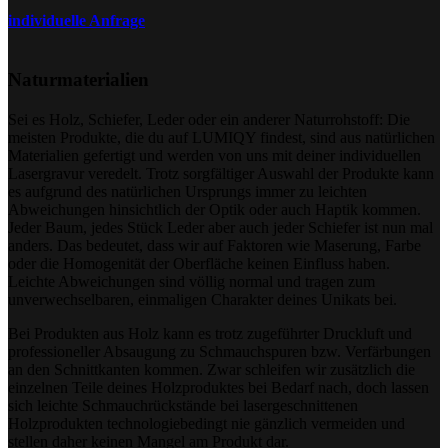
individuelle Anfrage
Naturmaterialien
Sei es Holz, Schiefer, Leder oder ein anderer Naturrohstoff: Die
meisten Produkte, die du auf LUMIQY findest, sind aus natürlichen
Materialien gefertigt und werden von uns mit deiner individuellen
Lasergravur veredelt. Trotz sorgfältiger Auswahl der Produkte kann
es aufgrund des natürlichen Ursprungs immer zu leichten
Abweichungen hinsichtlich der Optik oder auch Haptik kommen.
Jeder Baum, jedes Stück Leder aber auch jeder Schiefer ist nun mal
anders. Das bedeutet, dass wir auf Faktoren wie Maserung, Farbe
oder die Homogenität der Oberfläche keinen Einfluss haben.
Leichte Abweichungen sind völlig normal und tragen zum
unverwechselbaren, einmaligen Charakter deines Unikats bei.
Bei Produkten aus Holz kann es trotz zugeführter Druckluft und
professioneller Absaugung zu Schmauchspuren bzw. Verfärbungen
an den Schnittkanten kommen. Zwar schleifen wir zusätzlich die
einzelnen Teile deines Holzproduktes bei Bedarf nach, doch lassen
sich leichte Schmauchrückstände bei lasergeschnittenen
Holzprodukten technologiebedingt nie gänzlich vermeiden und
stellen daher keinen Mangel am Produkt dar.