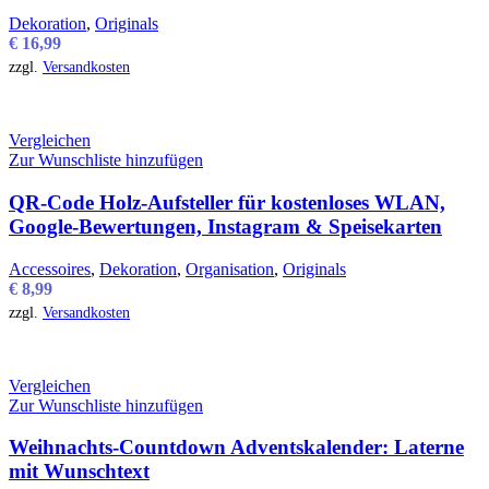
Dekoration
,
Originals
€
16,99
zzgl.
Versandkosten
Vergleichen
Zur Wunschliste hinzufügen
QR-Code Holz-Aufsteller für kostenloses WLAN,
Google-Bewertungen, Instagram & Speisekarten
Accessoires
,
Dekoration
,
Organisation
,
Originals
€
8,99
zzgl.
Versandkosten
Vergleichen
Zur Wunschliste hinzufügen
Weihnachts-Countdown Adventskalender: Laterne
mit Wunschtext