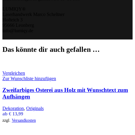
LUMIQY®
Laserhandwerk Marco Scheltner
Hofteich 3
95666 Leonberg
info@lumiqy.de
Das könnte dir auch gefallen …
Vergleichen
Zur Wunschliste hinzufügen
Zweifarbiges Osterei aus Holz mit Wunschtext zum
Aufhängen
Dekoration
,
Originals
ab
€
13,99
zzgl.
Versandkosten