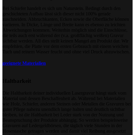
Bei Schiefer handelt es sich um Naturstein. Bedingt durch den
geschichteten Aufbau lässt sich dieser nicht 100% gerade
zuschneiden. Abbruchkanten, Ecken sowie die Oberfläche können
variieren. In Dicke, Länge und Breite kann es ebenso zu leichten
Abweichungen kommen. Weiterhin möglich sind die Einschlüsse,
die teils auch erst während der (v.a. großflächig weißen) Gravur
sichtbar werden. All dies stellt keinen Mangel am Produkt dar. Wir
empfehlen, die Platte vor dem ersten Gebrauch mit einem weichen
Tuch und reinem Wasser feucht und ohne viel Druck abzuwischen.
geeignete Materialien
Haltbarkeit
Die Haltbarkeit deiner individuellen Lasergravur hängt stark vom
Material und dessen Beschaffenheit ab. Während bei Materialien
wie Holz, Schiefer, anderen Steinen oder Metallen die Gravuren bei
guter Pflege nahezu unendlich lange halten und deutlich sichtbar
bleiben, ist die Haltbarkeit bei Leder stark von der Nutzung und
Beanspruchung der Produkte abhängig. So werden beispielsweise
Gravuren auf Ledergeldbörsen, die täglich viele Stunden in der
Hosentasche getragen werden und damit viel Reibung ausgesetzt