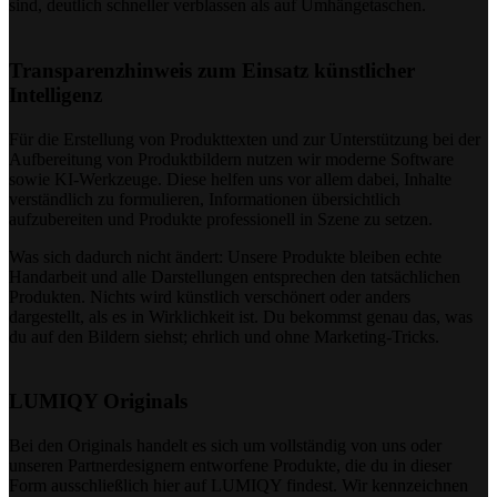
sind, deutlich schneller verblassen als auf Umhängetaschen.
Transparenzhinweis zum Einsatz künstlicher
Intelligenz
Für die Erstellung von Produkttexten und zur Unterstützung bei der
Aufbereitung von Produktbildern nutzen wir moderne Software
sowie KI-Werkzeuge. Diese helfen uns vor allem dabei, Inhalte
verständlich zu formulieren, Informationen übersichtlich
aufzubereiten und Produkte professionell in Szene zu setzen.
Was sich dadurch nicht ändert: Unsere Produkte bleiben echte
Handarbeit und alle Darstellungen entsprechen den tatsächlichen
Produkten. Nichts wird künstlich verschönert oder anders
dargestellt, als es in Wirklichkeit ist. Du bekommst genau das, was
du auf den Bildern siehst; ehrlich und ohne Marketing-Tricks.
LUMIQY Originals
Bei den Originals handelt es sich um vollständig von uns oder
unseren Partnerdesignern entworfene Produkte, die du in dieser
Form ausschließlich hier auf LUMIQY findest. Wir kennzeichnen