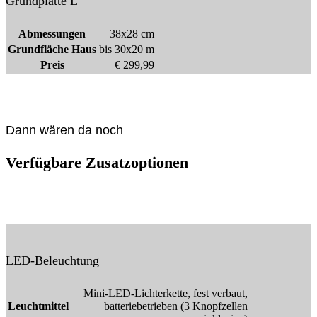
Grundplatte L
Abmessungen
38x28 cm
Grundfläche Haus
bis 30x20 m
Preis
€ 299,99
Dann wären da noch
Verfügbare Zusatzoptionen
Das Haus an sich reicht dir nicht? Kein Problem. Wir bieten dir auch noch
die folgenden Zusatzoptionen an.
LED-Beleuchtung
Mini-LED-Lichterkette, fest verbaut,
Leuchtmittel
batteriebetrieben (3 Knopfzellen