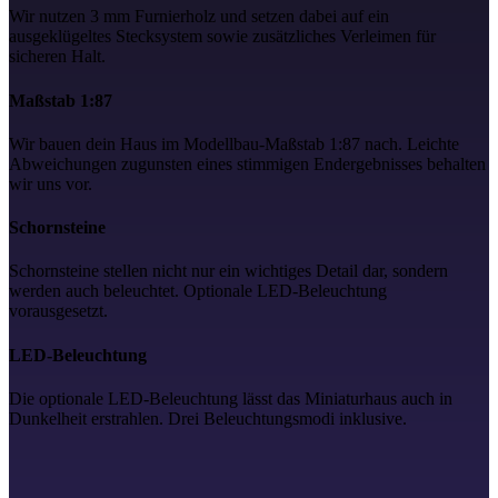
Wir nutzen 3 mm Furnierholz und setzen dabei auf ein
ausgeklügeltes Stecksystem sowie zusätzliches Verleimen für
sicheren Halt.
Maßstab 1:87
Wir bauen dein Haus im Modellbau-Maßstab 1:87 nach. Leichte
Abweichungen zugunsten eines stimmigen Endergebnisses behalten
wir uns vor.
Schornsteine
Schornsteine stellen nicht nur ein wichtiges Detail dar, sondern
werden auch beleuchtet. Optionale LED-Beleuchtung
vorausgesetzt.
LED-Beleuchtung
Die optionale LED-Beleuchtung lässt das Miniaturhaus auch in
Dunkelheit erstrahlen. Drei Beleuchtungsmodi inklusive.