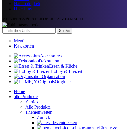
Nachhaltigkeit
Über Uns
MIT VIEL ♥️ & ☕ IN DER OBERPFALZ GEMACHT
Suche
Menü
Kategorien
Accessoires
Dekoration
Essen & Küche
Hobby & Freizeit
Organisation
Originals
Home
alle Produkte
Zurück
Alle Produkte
Themenwelten
Zurück
alles entdecken
Einzug &