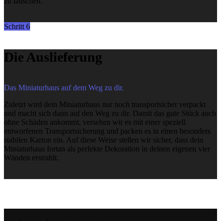
zu tauschen.
Schritt 6
Die Auslieferung
Das Miniaturhaus auf dem Weg zu dir.
Zuletzt wird dein Miniaturhaus nur noch transportsicher verpackt
und macht sich dann auf den Weg zu dir. Damit das gute Stück auch
ohne Schäden ankommt, versehen wir es mit einer speziell
entworfenen Transportsicherung und packen es in einen besonders
stabilen Karton ein. Auf diese Weise stellen wir sicher, dass dein
Miniaturhaus fortan als perfekte Dekoration in deinen eigenen vier
Wänden erstrahlt.