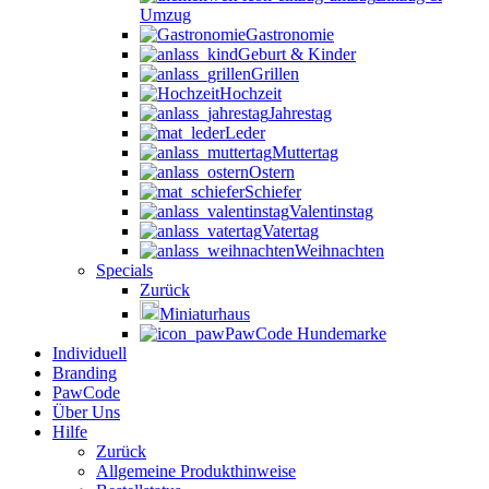
Umzug
Gastronomie
Geburt & Kinder
Grillen
Hochzeit
Jahrestag
Leder
Muttertag
Ostern
Schiefer
Valentinstag
Vatertag
Weihnachten
Specials
Zurück
Miniaturhaus
PawCode Hundemarke
Individuell
Branding
PawCode
Über Uns
Hilfe
Zurück
Allgemeine Produkthinweise