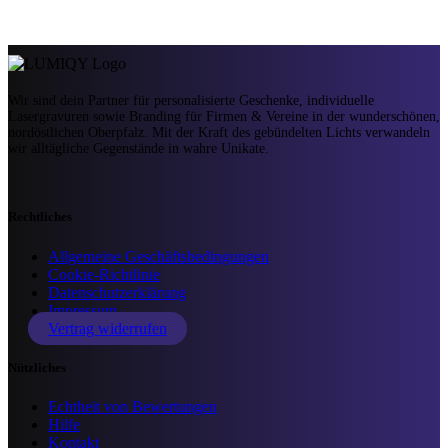
Wir sind dein Partner für personalisierte Geschenke, individuelle
Lasergravuren sowie Branding für Firmen & Vereine in der wunderschönen,
nordöstlichen Oberpfalz. Mit der Kraft des gebündelten Lichts verwandeln
wir alltägliche Gegenstände in wahre Unikate.
Rechtliches
Allgemeine Geschäftsbedingungen
Cookie-Richtlinie
Datenschutzerklärung
Impressum
Vertrag widerrufen
Nützliches
Echtheit von Bewertungen
Hilfe
Kontakt