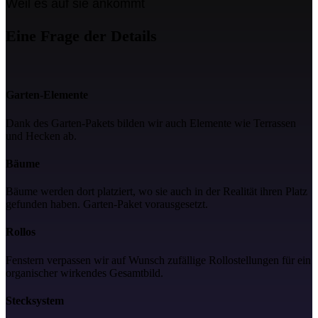
Weil es auf sie ankommt
Eine Frage der Details
Garten-Elemente
Dank des Garten-Pakets bilden wir auch Elemente wie Terrassen
und Hecken ab.
Bäume
Bäume werden dort platziert, wo sie auch in der Realität ihren Platz
gefunden haben. Garten-Paket vorausgesetzt.
Rollos
Fenstern verpassen wir auf Wunsch zufällige Rollostellungen für ein
organischer wirkendes Gesamtbild.
Stecksystem