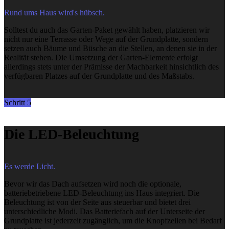
Rund ums Haus wird's hübsch.
Solltest du auch das Garten-Paket gewählt haben, platzieren wir
nicht nur eine Terrasse oder Wege auf der Grundplatte, sondern
setzen auch Bäume und Büsche an die Stellen, an denen sie in der
Realität stehen. Die Umsetzung der Garten-Elemente erfolgt
allerdings stets unter der Prämisse der Machbarkeit hinsichtlich des
verfügbaren Platzes auf der Grundplatte und des Maßstabs.
Schritt 5
Die LED-Beleuchtung
Es werde Licht.
Bevor wir das Dach aufsetzen wird noch die optionale,
batteriebetriebene LED-Beleuchtung ins Haus integriert. Die
Beleuchtung ist von der Seite aus steuerbar und bietet drei
unterschiedliche Modi. Das Batteriefach auf der Unterseite der
Grundplatte ist jederzeit zugänglich, um die Knopfzellen bei Bedarf