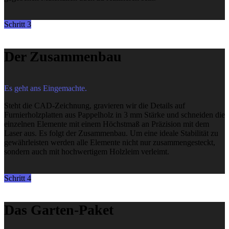
Schritt 3
Der Zusammenbau
Es geht ans Eingemachte.
Steht die CAD-Zeichnung, gravieren wir die Details auf
Furnierholzplatten aus Pappelholz in 3 mm Stärke und schneiden die
einzelnen Elemente mit einem Höchstmaß an Präzision mit dem
Laser aus. Es folgt der Zusammenbau. Um eine ideale Stabilität zu
gewährleisten werden alle Elemente nicht nur zusammengesteckt,
sondern auch mit hochwertigem Holzleim verleimt.
Schritt 4
Das Garten-Paket