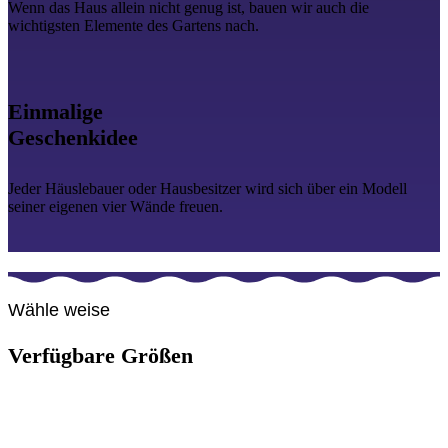
Wenn das Haus allein nicht genug ist, bauen wir auch die
wichtigsten Elemente des Gartens nach.
Einmalige
Geschenkidee
Jeder Häuslebauer oder Hausbesitzer wird sich über ein Modell
seiner eigenen vier Wände freuen.
Wähle weise
Verfügbare Größen
Wähle aus drei verfügbaren Grundplatten-Größen, basierend auf der
Grundfläche des Hauses. Berücksichtige dabei aber auch zusätzlichen Platz
für das optionale Garten-Paket. Nimm in diesem Fall also lieber eine
Nummer größer.