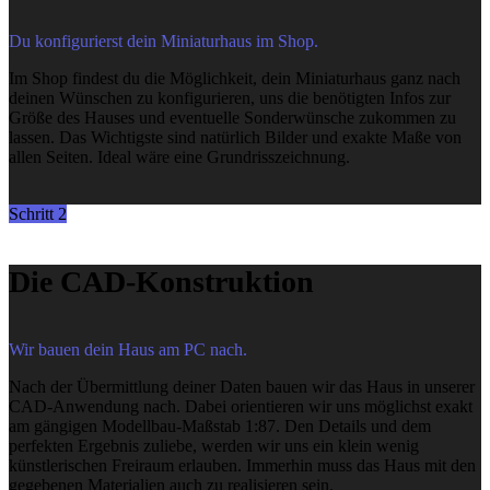
Du konfigurierst dein Miniaturhaus im Shop.
Im Shop findest du die Möglichkeit, dein Miniaturhaus ganz nach
deinen Wünschen zu konfigurieren, uns die benötigten Infos zur
Größe des Hauses und eventuelle Sonderwünsche zukommen zu
lassen. Das Wichtigste sind natürlich Bilder und exakte Maße von
allen Seiten. Ideal wäre eine Grundrisszeichnung.
Schritt 2
Die CAD-Konstruktion
Wir bauen dein Haus am PC nach.
Nach der Übermittlung deiner Daten bauen wir das Haus in unserer
CAD-Anwendung nach. Dabei orientieren wir uns möglichst exakt
am gängigen Modellbau-Maßstab 1:87. Den Details und dem
perfekten Ergebnis zuliebe, werden wir uns ein klein wenig
künstlerischen Freiraum erlauben. Immerhin muss das Haus mit den
gegebenen Materialien auch zu realisieren sein.