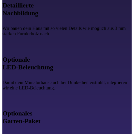
Detaillierte
Nachbildung
Wir bauen dein Haus mit so vielen Details wie möglich aus 3 mm
starken Furnierholz nach.
Optionale
LED-Beleuchtung
Damit dein Miniaturhaus auch bei Dunkelheit erstrahlt, integrieren
wir eine LED-Beleuchtung.
Optionales
Garten-Paket